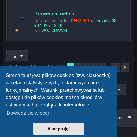
Grawer na metalu.
Ostatni post autor:
DEKSTER
«
niedziela 08
lut 2026, 13:10
w
TWÓJ GRAWER
Znaleziono 667 wyników
1
…
2
3
4
5
27
Strona
1
z
27
Nas
Strona ta używa plików cookies (tzw. ciasteczka)
w celach statystycznych, reklamowych oraz
Przejdź do
funkcjonalnych. Warunki przechowywania lub
dostępu do plików cookies można określić w
ustawieniach przeglądarki internetowej.
Dowiedz się więcej
Strona główna
Kontakt z nami
Akceptuję!
Powered by
phpBB
™
• Design by
PlanetStyles