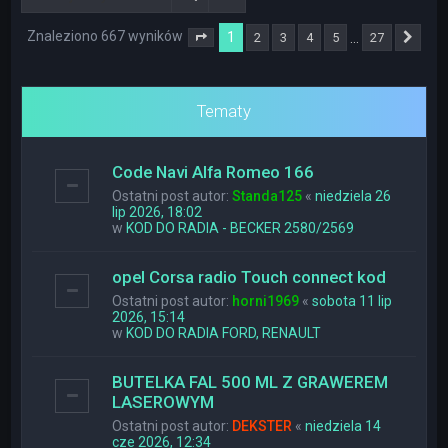
Znaleziono 667 wyników
1
…
2
3
4
5
27
Strona
1
z
27
Nas
Tematy
Code Navi Alfa Romeo 166
Ostatni post autor:
Standa125
«
niedziela 26
lip 2026, 18:02
w
KOD DO RADIA - BECKER 2580/2569
opel Corsa radio Touch connect kod
Ostatni post autor:
horni1969
«
sobota 11 lip
2026, 15:14
w
KOD DO RADIA FORD, RENAULT
BUTELKA FAL 500 ML Z GRAWEREM
LASEROWYM
Ostatni post autor:
DEKSTER
«
niedziela 14
cze 2026, 12:34