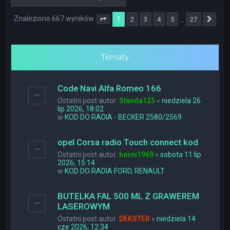
Znaleziono 667 wyników
1
…
2
3
4
5
27
Strona
1
z
27
Nas
Tematy
Code Navi Alfa Romeo 166
Ostatni post autor:
Standa125
«
niedziela 26
lip 2026, 18:02
w
KOD DO RADIA - BECKER 2580/2569
opel Corsa radio Touch connect kod
Ostatni post autor:
horni1969
«
sobota 11 lip
2026, 15:14
w
KOD DO RADIA FORD, RENAULT
BUTELKA FAL 500 ML Z GRAWEREM
LASEROWYM
Ostatni post autor:
DEKSTER
«
niedziela 14
cze 2026, 12:34