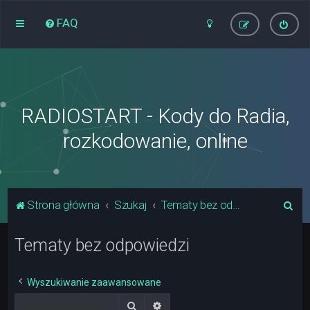
FAQ
RADIOSTART - Kody do Radia,
rozkodowanie, online
S
Strona główna
Szukaj
Tematy bez odpowiedzi
z
Tematy bez odpowiedzi
u
k
a
Wyszukiwanie zaawansowane
j
Szukaj
Wyszukiwanie zaawansowane