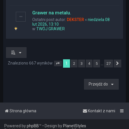
Grawer na metalu.
Ostatni post autor:
DEKSTER
«
niedziela 08
lut 2026, 13:10
w
TWÓJ GRAWER
Znaleziono 667 wyników
1
…
2
3
4
5
27
Strona
1
z
27
Nas
Przejdź do
Strona główna
Kontakt z nami
Powered by
phpBB
™
• Design by
PlanetStyles