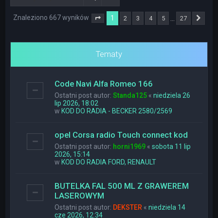
Znaleziono 667 wyników
1
…
2
3
4
5
27
Strona
1
z
27
Nas
Tematy
Code Navi Alfa Romeo 166
Ostatni post autor:
Standa125
«
niedziela 26
lip 2026, 18:02
w
KOD DO RADIA - BECKER 2580/2569
opel Corsa radio Touch connect kod
Ostatni post autor:
horni1969
«
sobota 11 lip
2026, 15:14
w
KOD DO RADIA FORD, RENAULT
BUTELKA FAL 500 ML Z GRAWEREM
LASEROWYM
Ostatni post autor:
DEKSTER
«
niedziela 14
cze 2026, 12:34