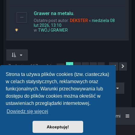
Grawer na metalu.
Ostatni post autor:
DEKSTER
«
niedziela 08
lut 2026, 13:10
w
TWÓJ GRAWER
Znaleziono 667 wyników
1
…
2
3
4
5
27
Strona
1
z
27
Nas
Strona ta używa plików cookies (tzw. ciasteczka)
w celach statystycznych, reklamowych oraz
Przejdź do
funkcjonalnych. Warunki przechowywania lub
dostępu do plików cookies można określić w
ustawieniach przeglądarki internetowej.
Dowiedz się więcej
Strona główna
Kontakt z nami
Akceptuję!
Powered by
phpBB
™
• Design by
PlanetStyles