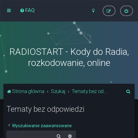
FAQ
RADIOSTART - Kody do Radia,
rozkodowanie, online
S
Strona główna
Szukaj
Tematy bez odpowiedzi
z
Tematy bez odpowiedzi
u
k
a
Wyszukiwanie zaawansowane
j
Szukaj
Wyszukiwanie zaawansowane