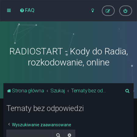
FAQ
RADIOSTART - Kody do Radia,
rozkodowanie, online
S
Strona główna
Szukaj
Tematy bez odpowiedzi
z
Tematy bez odpowiedzi
u
k
a
Wyszukiwanie zaawansowane
j
Szukaj
Wyszukiwanie zaawansowane