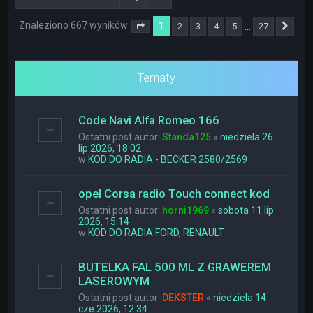
Znaleziono 667 wyników
1
…
2
3
4
5
27
Strona
1
z
27
Nas
Tematy
Code Navi Alfa Romeo 166
Ostatni post autor:
Standa125
«
niedziela 26
lip 2026, 18:02
w
KOD DO RADIA - BECKER 2580/2569
opel Corsa radio Touch connect kod
Ostatni post autor:
horni1969
«
sobota 11 lip
2026, 15:14
w
KOD DO RADIA FORD, RENAULT
BUTELKA FAL 500 ML Z GRAWEREM
LASEROWYM
Ostatni post autor:
DEKSTER
«
niedziela 14
cze 2026, 12:34