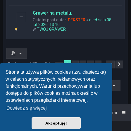
Grawer na metalu.
Ostatni post autor:
DEKSTER
«
niedziela 08
lut 2026, 13:10
w
TWÓJ GRAWER
Znaleziono 667 wyników
1
…
2
3
4
5
27
Strona
1
z
27
Nas
Strona ta używa plików cookies (tzw. ciasteczka)
w celach statystycznych, reklamowych oraz
Przejdź do
funkcjonalnych. Warunki przechowywania lub
dostępu do plików cookies można określić w
ustawieniach przeglądarki internetowej.
Dowiedz się więcej
Strona główna
Kontakt z nami
Akceptuję!
Powered by
phpBB
™
• Design by
PlanetStyles