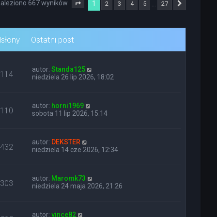
aleziono 667 wyników
1
…
2
3
4
5
27
Strona
1
z
27
Następna
słony
Ostatni post
autor:
Standa125
114
niedziela 26 lip 2026, 18:02
autor:
horni1969
110
sobota 11 lip 2026, 15:14
autor:
DEKSTER
432
niedziela 14 cze 2026, 12:34
autor:
Maromk73
303
niedziela 24 maja 2026, 21:26
autor:
vince82