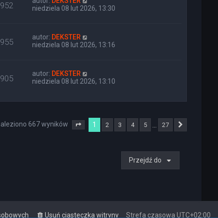
autor:
DEKSTER
952
niedziela 08 lut 2026, 13:30
autor:
DEKSTER
955
niedziela 08 lut 2026, 13:16
autor:
DEKSTER
905
niedziela 08 lut 2026, 13:10
aleziono 667 wyników
1
…
2
3
4
5
27
Strona
1
z
27
Następna
Przejdź do
osobowych
Usuń ciasteczka witryny
Strefa czasowa
UTC+02:00