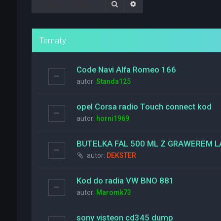
Szukaj
Wyszukiwanie zaawanso
Tematy
Code Navi Alfa Romeo 166
autor:
Standa125
opel Corsa radio Touch connect kod
autor:
horni1969
BUTELKA FAL 500 ML Z GRAWEREM
autor:
DEKSTER
Kod do radia VW BNO 881
autor:
Maromk73
sony visteon cd345 dump