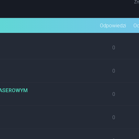
Zn
wane
Odpowiedzi
Od
0
0
 LASEROWYM
0
0