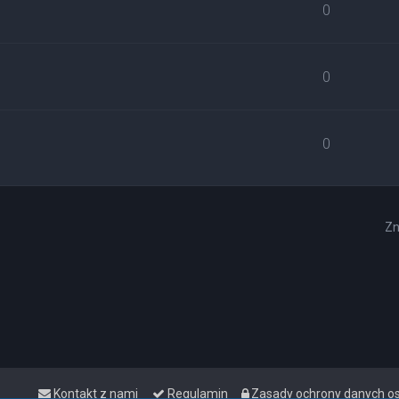
0
0
0
Zn
Kontakt z nami
Regulamin
Zasady ochrony danych 