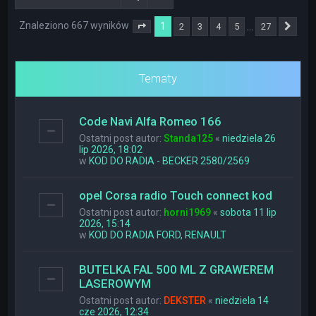
Znaleziono 667 wyników
1
…
2
3
4
5
27
Strona
1
z
27
Nas
Tematy
Code Navi Alfa Romeo 166
Ostatni post autor:
Standa125
«
niedziela 26
lip 2026, 18:02
w
KOD DO RADIA - BECKER 2580/2569
opel Corsa radio Touch connect kod
Ostatni post autor:
horni1969
«
sobota 11 lip
2026, 15:14
w
KOD DO RADIA FORD, RENAULT
BUTELKA FAL 500 ML Z GRAWEREM
LASEROWYM
Ostatni post autor:
DEKSTER
«
niedziela 14
cze 2026, 12:34