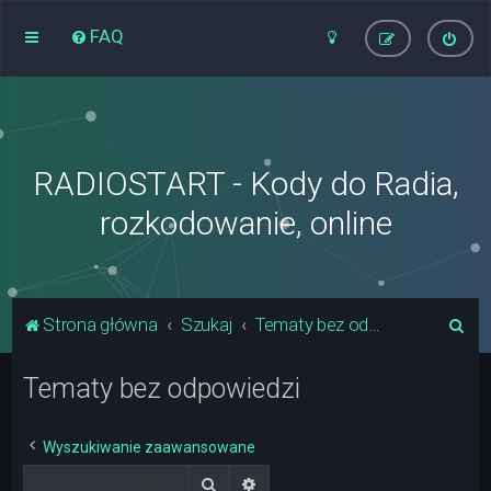
FAQ
RADIOSTART - Kody do Radia,
rozkodowanie, online
S
Strona główna
Szukaj
Tematy bez odpowiedzi
z
Tematy bez odpowiedzi
u
k
a
Wyszukiwanie zaawansowane
j
Szukaj
Wyszukiwanie zaawansowane