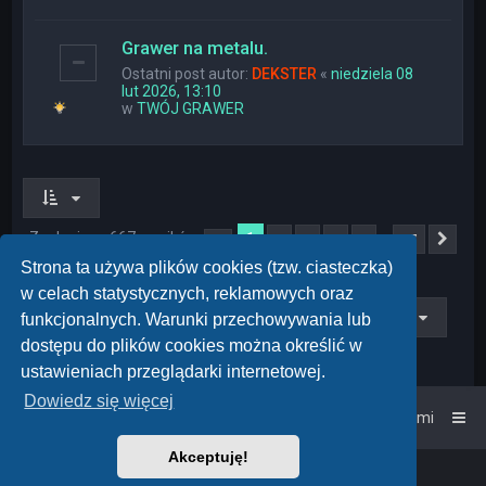
Grawer na metalu.
Ostatni post autor:
DEKSTER
«
niedziela 08
lut 2026, 13:10
w
TWÓJ GRAWER
Znaleziono 667 wyników
1
…
2
3
4
5
27
Strona
1
z
27
Nas
Strona ta używa plików cookies (tzw. ciasteczka)
w celach statystycznych, reklamowych oraz
Przejdź do
funkcjonalnych. Warunki przechowywania lub
dostępu do plików cookies można określić w
ustawieniach przeglądarki internetowej.
Dowiedz się więcej
Strona główna
Kontakt z nami
Akceptuję!
Powered by
phpBB
™
• Design by
PlanetStyles