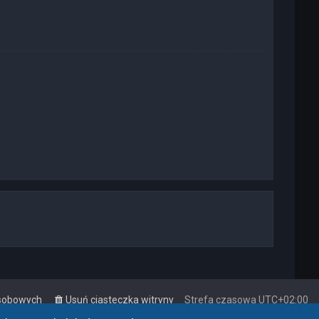
osobowych
Usuń ciasteczka witryny
Strefa czasowa
UTC+02:00