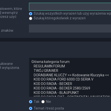
słowem, które
h
|
wewnątrz
Szukaj wszystkich wyrażeń lub użyj wyrażenia 
ożesz użyć
Szukaj któregokolwiek z wyrażeń
u znaków.
zukiwane
st wyłączona.
Tak
Nie
Temat i treść posta