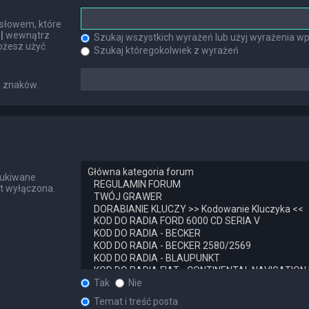
słowem, które
h
|
wewnątrz
Szukaj wszystkich wyrażeń lub użyj wyrażenia 
ożesz użyć
Szukaj któregokolwiek z wyrażeń
u znaków.
zukiwane
st wyłączona.
Tak
Nie
Temat i treść posta