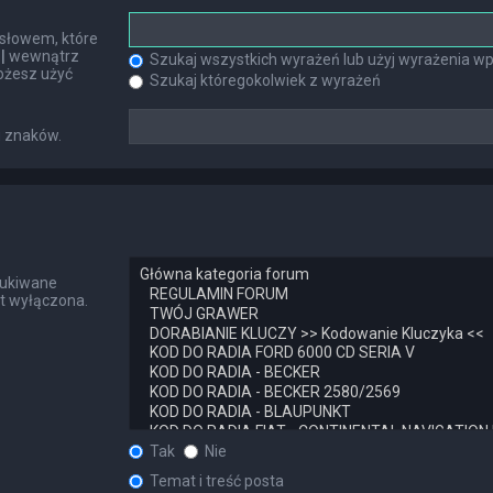
słowem, które
h
|
wewnątrz
Szukaj wszystkich wyrażeń lub użyj wyrażenia 
ożesz użyć
Szukaj któregokolwiek z wyrażeń
u znaków.
zukiwane
st wyłączona.
Tak
Nie
Temat i treść posta