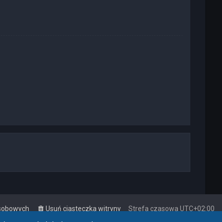
osobowych
Usuń ciasteczka witryny
Strefa czasowa
UTC+02:00