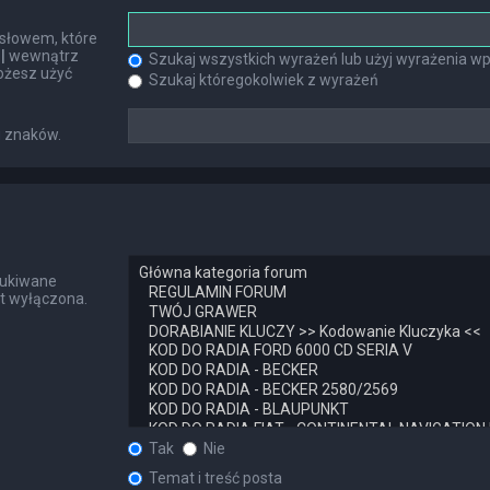
słowem, które
h
|
wewnątrz
Szukaj wszystkich wyrażeń lub użyj wyrażenia 
ożesz użyć
Szukaj któregokolwiek z wyrażeń
u znaków.
zukiwane
st wyłączona.
Tak
Nie
Temat i treść posta