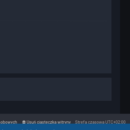
osobowych
Usuń ciasteczka witryny
Strefa czasowa
UTC+02:00