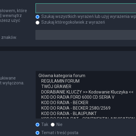
słowem, które
h
|
wewnątrz
Szukaj wszystkich wyrażeń lub użyj wyrażenia 
ożesz użyć
Szukaj któregokolwiek z wyrażeń
u znaków.
zukiwane
st wyłączona.
Tak
Nie
Temat i treść posta