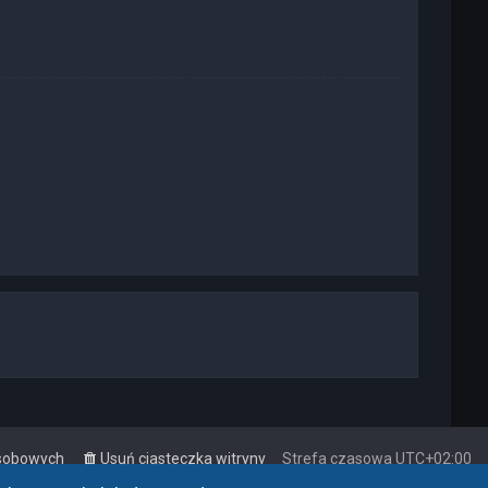
osobowych
Usuń ciasteczka witryny
Strefa czasowa
UTC+02:00