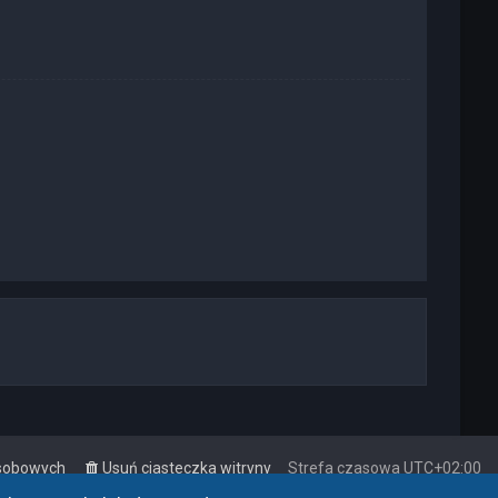
osobowych
Usuń ciasteczka witryny
Strefa czasowa
UTC+02:00