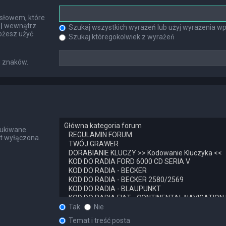
słowem, które
h
|
wewnątrz
Szukaj wszystkich wyrażeń lub użyj wyrażenia 
ożesz użyć
Szukaj któregokolwiek z wyrażeń
u znaków.
zukiwane
st wyłączona.
Tak
Nie
Temat i treść posta