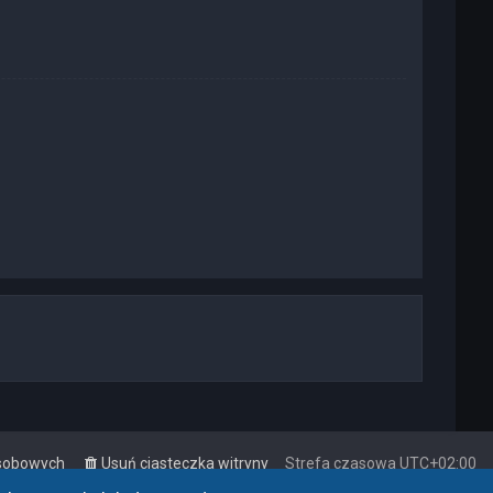
osobowych
Usuń ciasteczka witryny
Strefa czasowa
UTC+02:00