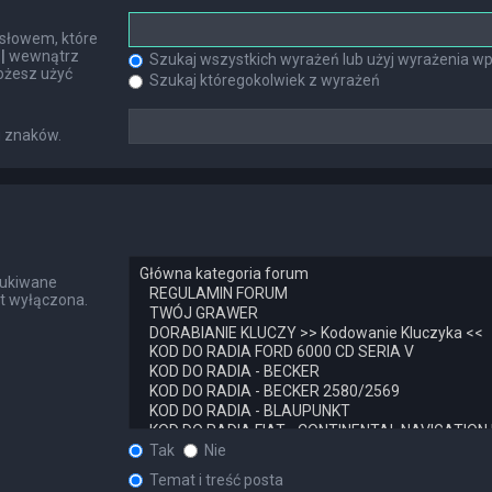
słowem, które
h
|
wewnątrz
Szukaj wszystkich wyrażeń lub użyj wyrażenia 
ożesz użyć
Szukaj któregokolwiek z wyrażeń
u znaków.
zukiwane
st wyłączona.
Tak
Nie
Temat i treść posta