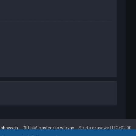
osobowych
Usuń ciasteczka witryny
Strefa czasowa
UTC+02:00