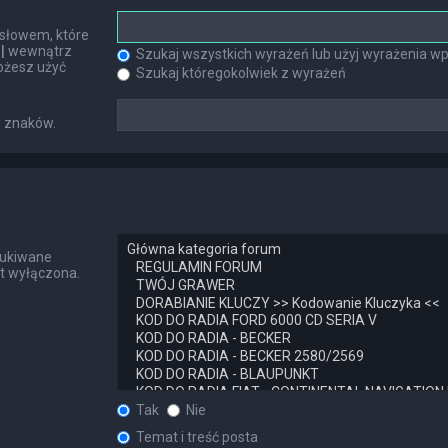
słowem, które
h
|
wewnątrz
Szukaj wszystkich wyrażeń lub użyj wyrażenia 
ożesz użyć
Szukaj któregokolwiek z wyrażeń
u znaków.
zukiwane
st wyłączona.
Tak
Nie
Temat i treść posta