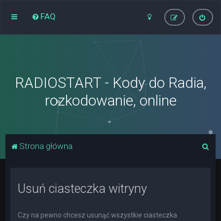
FAQ
RADIOSTART - Kody do Radia,
rozkodowanie, online
S
Strona główna
z
u
Usuń ciasteczka witryny
k
a
j
Czy na pewno chcesz usunąć wszystkie ciasteczka