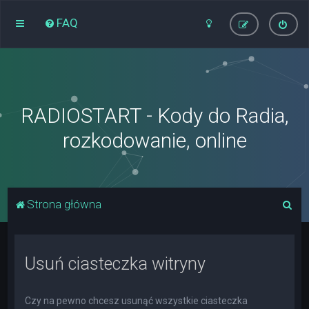
FAQ
RADIOSTART - Kody do Radia,
rozkodowanie, online
S
Strona główna
z
u
Usuń ciasteczka witryny
k
a
j
Czy na pewno chcesz usunąć wszystkie ciasteczka