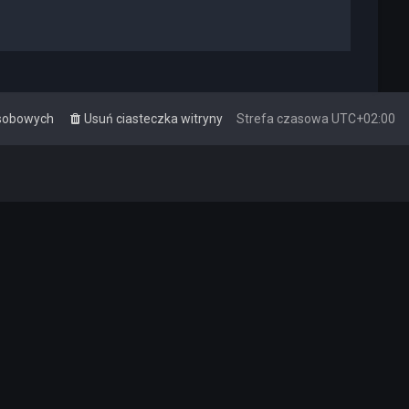
osobowych
Usuń ciasteczka witryny
Strefa czasowa
UTC+02:00