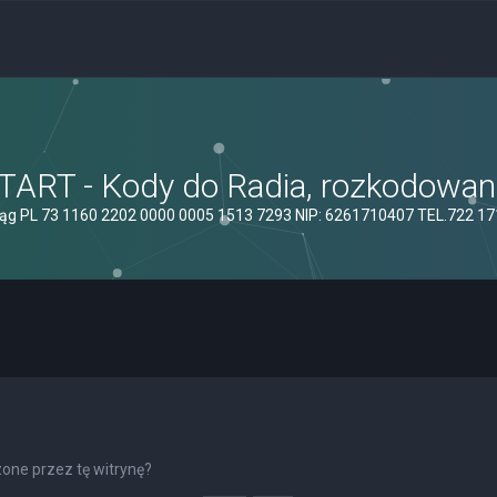
ART - Kody do Radia, rozkodowanie
ąg PL 73 1160 2202 0000 0005 1513 7293 NIP: 6261710407 TEL.722 1
one przez tę witrynę?