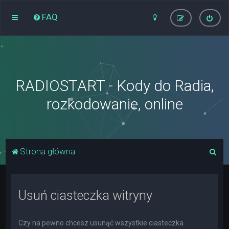
FAQ
RADIOSTART - Kody do Radia,
rozkodowanie, online
S
Strona główna
z
u
Usuń ciasteczka witryny
k
a
j
Czy na pewno chcesz usunąć wszystkie ciasteczka