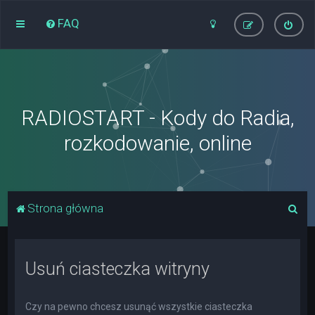
FAQ
RADIOSTART - Kody do Radia,
rozkodowanie, online
S
Strona główna
z
u
Usuń ciasteczka witryny
k
a
j
Czy na pewno chcesz usunąć wszystkie ciasteczka