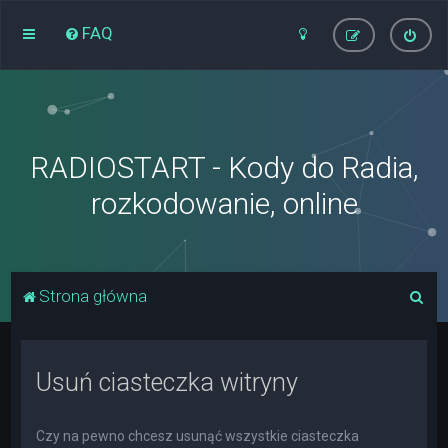
FAQ
RADIOSTART - Kody do Radia,
rozkodowanie, online
S
Strona główna
z
u
Usuń ciasteczka witryny
k
a
j
Czy na pewno chcesz usunąć wszystkie ciasteczka