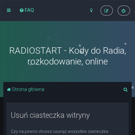
FAQ
RADIOSTART - Kody do Radia,
rozkodowanie, online
S
Strona główna
z
u
Usuń ciasteczka witryny
k
a
j
Czy na pewno chcesz usunąć wszystkie ciasteczka