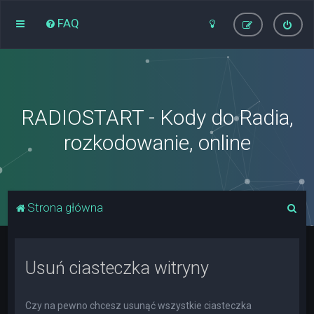
FAQ
RADIOSTART - Kody do Radia,
rozkodowanie, online
S
Strona główna
z
u
Usuń ciasteczka witryny
k
a
j
Czy na pewno chcesz usunąć wszystkie ciasteczka