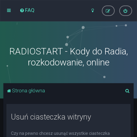
FAQ
RADIOSTART - Kody do Radia,
rozkodowanie, online
S
Strona główna
z
u
Usuń ciasteczka witryny
k
a
j
Czy na pewno chcesz usunąć wszystkie ciasteczka