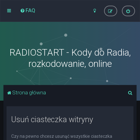
FAQ
RADIOSTART - Kody do Radia,
rozkodowanie, online
S
Strona główna
z
u
Usuń ciasteczka witryny
k
a
j
Czy na pewno chcesz usunąć wszystkie ciasteczka