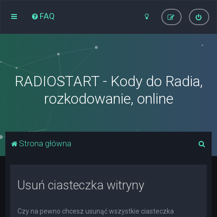
FAQ
RADIOSTART - Kody do Radia,
rozkodowanie, online
S
Strona główna
z
u
Usuń ciasteczka witryny
k
a
j
Czy na pewno chcesz usunąć wszystkie ciasteczka