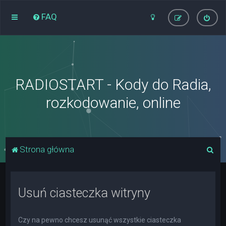
FAQ
RADIOSTART - Kody do Radia,
rozkodowanie, online
S
Strona główna
z
u
Usuń ciasteczka witryny
k
a
j
Czy na pewno chcesz usunąć wszystkie ciasteczka