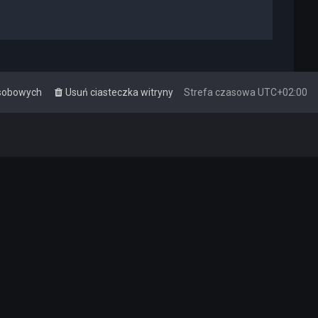
osobowych
Usuń ciasteczka witryny
Strefa czasowa
UTC+02:00