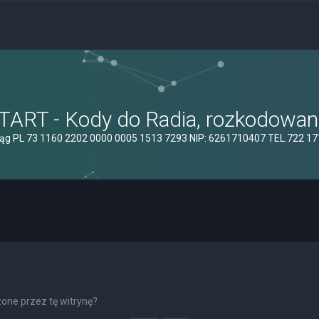
ART - Kody do Radia, rozkodowanie
ąg PL 73 1160 2202 0000 0005 1513 7293 NIP: 6261710407 TEL.722 1
one przez tę witrynę?