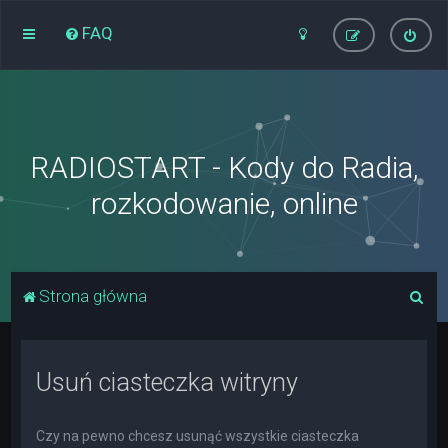
FAQ
RADIOSTART - Kody do Radia,
rozkodowanie, online
S
Strona główna
z
u
Usuń ciasteczka witryny
k
a
j
Czy na pewno chcesz usunąć wszystkie ciasteczka