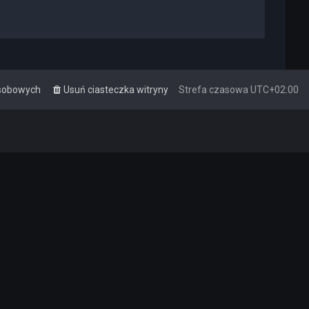
osobowych
Usuń ciasteczka witryny
Strefa czasowa
UTC+02:00