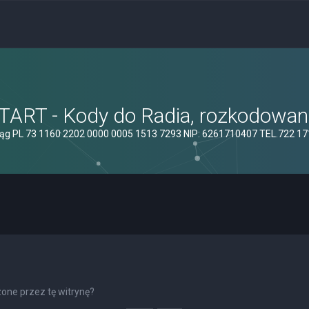
ART - Kody do Radia, rozkodowanie
ąg PL 73 1160 2202 0000 0005 1513 7293 NIP: 6261710407 TEL.722 1
one przez tę witrynę?