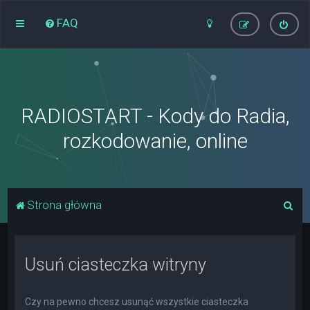
FAQ
RADIOSTART - Kody do Radia,
rozkodowanie, online
S
Strona główna
z
u
Usuń ciasteczka witryny
k
a
j
Czy na pewno chcesz usunąć wszystkie ciasteczka