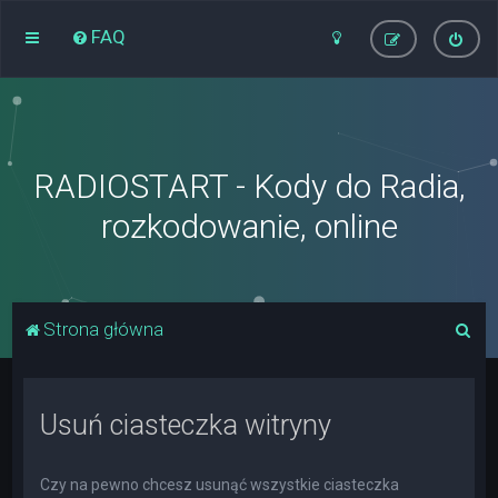
FAQ
RADIOSTART - Kody do Radia,
rozkodowanie, online
S
Strona główna
z
u
Usuń ciasteczka witryny
k
a
j
Czy na pewno chcesz usunąć wszystkie ciasteczka