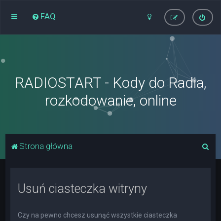
FAQ
RADIOSTART - Kody do Radia,
rozkodowanie, online
S
Strona główna
z
u
Usuń ciasteczka witryny
k
a
j
Czy na pewno chcesz usunąć wszystkie ciasteczka