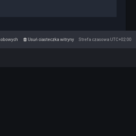
osobowych
Usuń ciasteczka witryny
Strefa czasowa
UTC+02:00