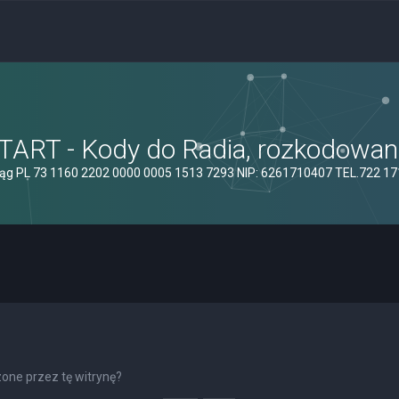
ART - Kody do Radia, rozkodowanie
ąg PL 73 1160 2202 0000 0005 1513 7293 NIP: 6261710407 TEL.722 1
one przez tę witrynę?