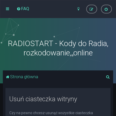
FAQ
RADIOSTART - Kody do Radia,
rozkodowanie, online
S
Strona główna
z
u
Usuń ciasteczka witryny
k
a
j
Czy na pewno chcesz usunąć wszystkie ciasteczka