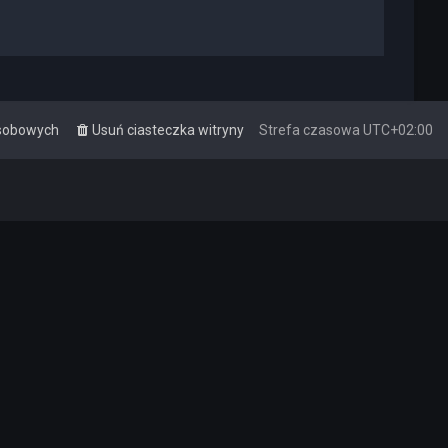
osobowych
Usuń ciasteczka witryny
Strefa czasowa
UTC+02:00