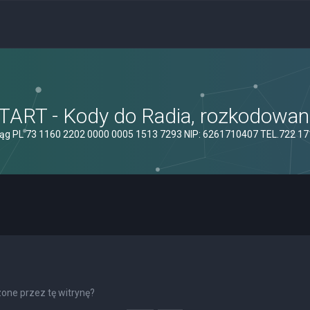
ART - Kody do Radia, rozkodowanie
ąg PL 73 1160 2202 0000 0005 1513 7293 NIP: 6261710407 TEL.722 1
one przez tę witrynę?