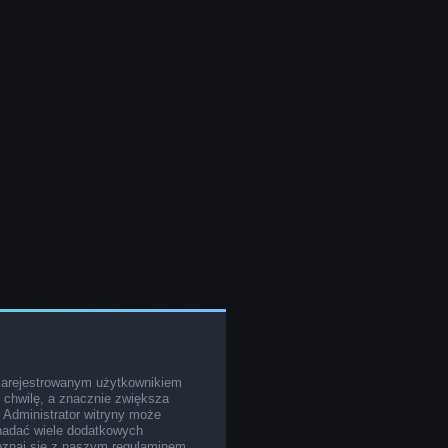
zarejestrowanym użytkownikiem
o chwilę, a znacznie zwiększa
. Administrator witryny może
nadać wiele dodatkowych
poznaj się z naszym regulaminem,