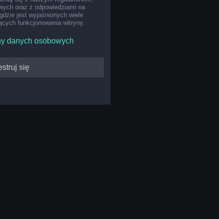
ych oraz z odpowiedziami na
gdzie jest wyjaśnionych wiele
cych funkcjonowania witryny.
ny danych osobowych
struj się