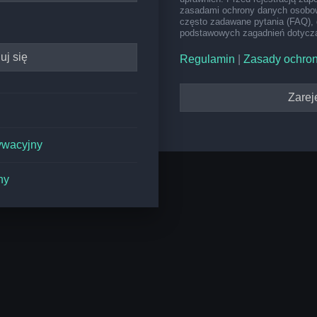
zasadami ochrony danych osobow
często zadawane pytania (FAQ), 
podstawowych zagadnień dotyczą
Regulamin
|
Zasady ochro
Zareje
ywacyjny
ny