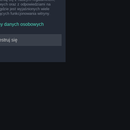
ych oraz z odpowiedziami na
gdzie jest wyjaśnionych wiele
cych funkcjonowania witryny.
ny danych osobowych
struj się