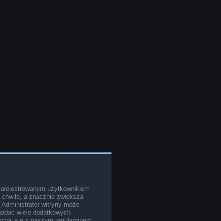
zarejestrowanym użytkownikiem
o chwilę, a znacznie zwiększa
. Administrator witryny może
nadać wiele dodatkowych
poznaj się z naszym regulaminem,