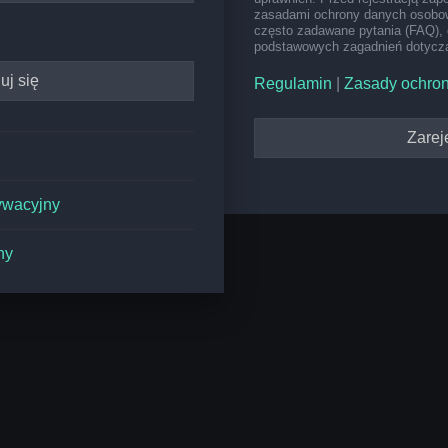
zasadami ochrony danych osobow
często zadawane pytania (FAQ), 
podstawowych zagadnień dotyczą
Regulamin
|
Zasady ochro
Zareje
ywacyjny
ny