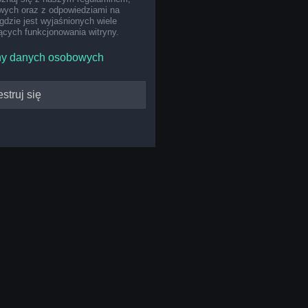
ych oraz z odpowiedziami na
gdzie jest wyjaśnionych wiele
cych funkcjonowania witryny.
ny danych osobowych
struj się