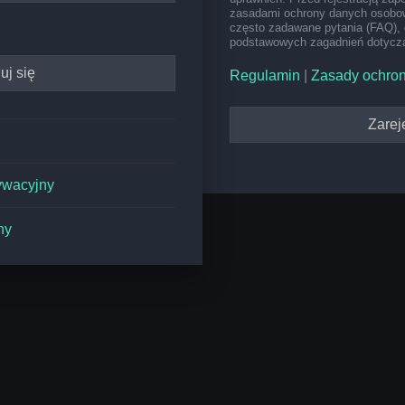
zasadami ochrony danych osobow
często zadawane pytania (FAQ), 
podstawowych zagadnień dotyczą
Regulamin
|
Zasady ochro
Zareje
ywacyjny
ny