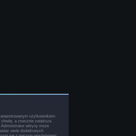
zarejestrowanym użytkownikiem
o chwilę, a znacznie zwiększa
. Administrator witryny może
nadać wiele dodatkowych
poznaj się z naszym regulaminem,