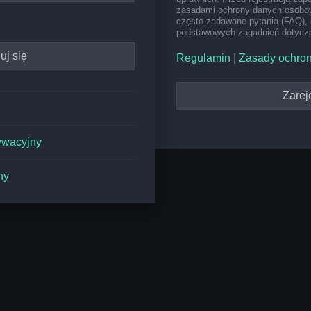
zasadami ochrony danych osobow
często zadawane pytania (FAQ), 
podstawowych zagadnień dotyczą
Regulamin
|
Zasady ochro
Zareje
ywacyjny
ny