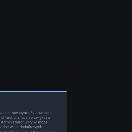
zarejestrowanym użytkownikiem
o chwilę, a znacznie zwiększa
. Administrator witryny może
nadać wiele dodatkowych
poznaj się z naszym regulaminem,