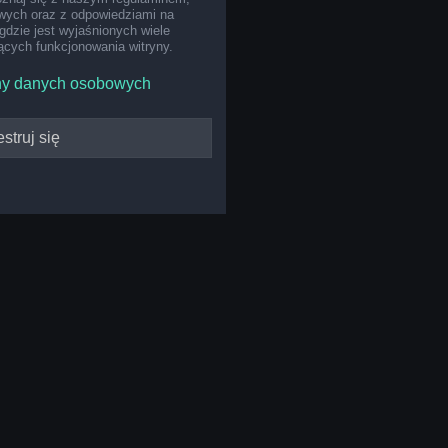
ych oraz z odpowiedziami na
gdzie jest wyjaśnionych wiele
cych funkcjonowania witryny.
ny danych osobowych
struj się