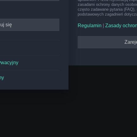
zasadami ochrony danych osobow
często zadawane pytania (FAQ), 
podstawowych zagadnień dotyczą
Regulamin
|
Zasady ochro
Zareje
ywacyjny
ny