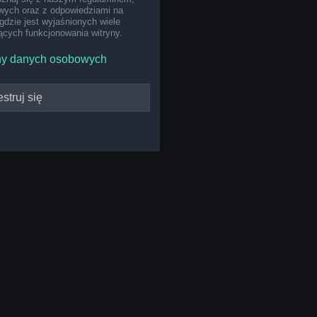
ych oraz z odpowiedziami na
gdzie jest wyjaśnionych wiele
cych funkcjonowania witryny.
ny danych osobowych
struj się