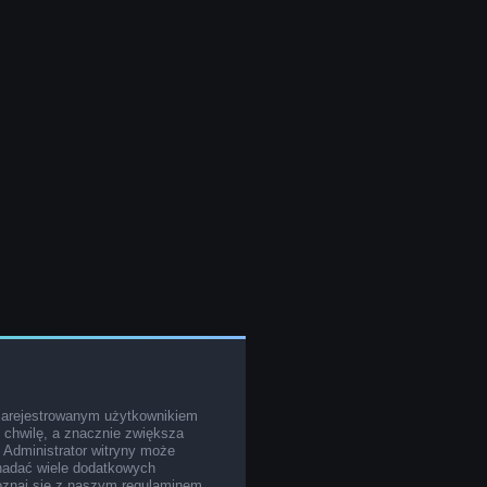
zarejestrowanym użytkownikiem
o chwilę, a znacznie zwiększa
. Administrator witryny może
nadać wiele dodatkowych
poznaj się z naszym regulaminem,