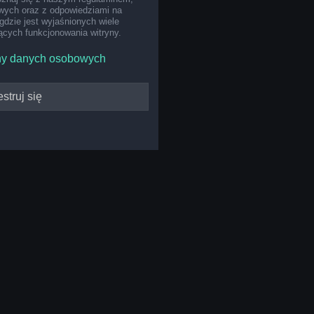
ych oraz z odpowiedziami na
gdzie jest wyjaśnionych wiele
cych funkcjonowania witryny.
ny danych osobowych
struj się