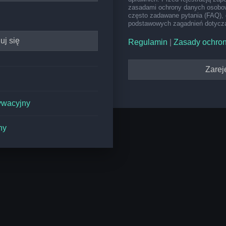
zasadami ochrony danych osobow
często zadawane pytania (FAQ), 
podstawowych zagadnień dotyczą
Regulamin
|
Zasady ochro
Zareje
ywacyjny
ny