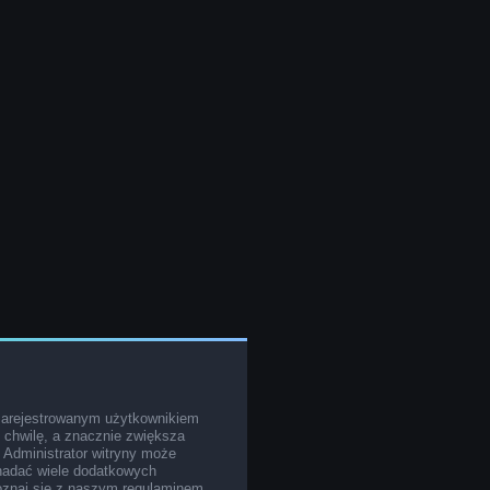
zarejestrowanym użytkownikiem
o chwilę, a znacznie zwiększa
. Administrator witryny może
nadać wiele dodatkowych
poznaj się z naszym regulaminem,