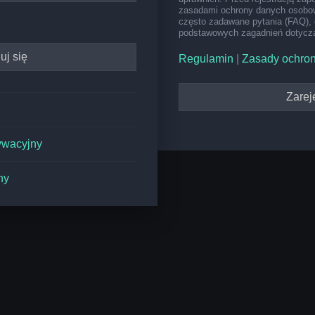
zasadami ochrony danych osobow
często zadawane pytania (FAQ), 
podstawowych zagadnień dotyczą
Regulamin
|
Zasady ochro
Zareje
ywacyjny
ny