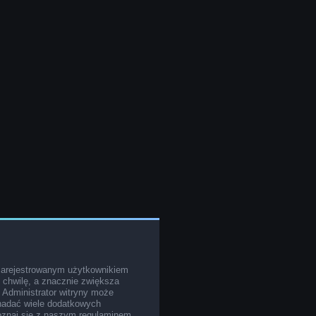
zarejestrowanym użytkownikiem
o chwilę, a znacznie zwiększa
. Administrator witryny może
nadać wiele dodatkowych
poznaj się z naszym regulaminem,