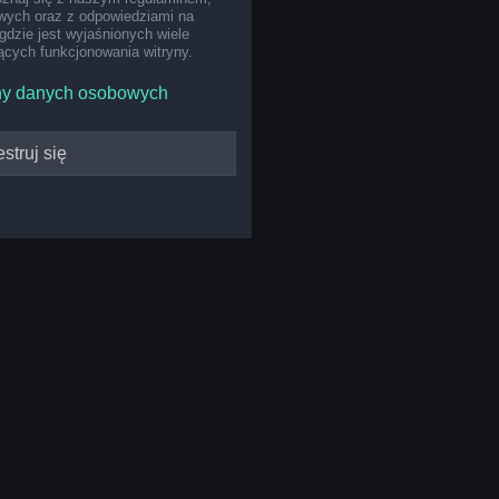
ych oraz z odpowiedziami na
gdzie jest wyjaśnionych wiele
cych funkcjonowania witryny.
ny danych osobowych
struj się