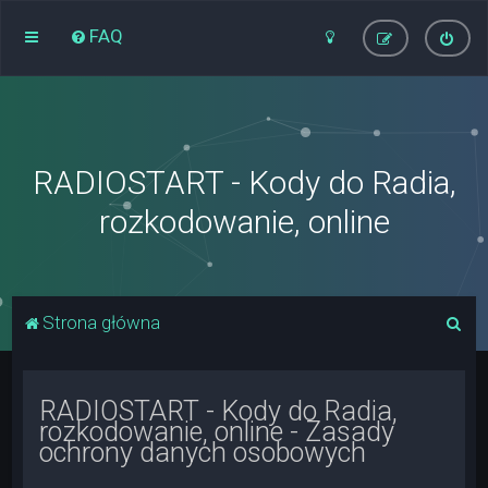
FAQ
RADIOSTART - Kody do Radia,
rozkodowanie, online
S
Strona główna
z
u
RADIOSTART - Kody do Radia,
k
rozkodowanie, online - Zasady
a
ochrony danych osobowych
j