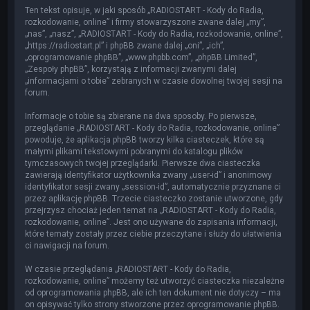
Ten tekst opisuje, w jaki sposób „RADIOSTART - Kody do Radia,
rozkodowanie, online” i firmy stowarzyszone zwane dalej „my”,
„nas”, „nasz”, „RADIOSTART - Kody do Radia, rozkodowanie, online”,
„https://radiostart.pl” i phpBB zwane dalej „oni”, „ich”,
„oprogramowanie phpBB”, „www.phpbb.com”, „phpBB Limited”,
„Zespoły phpBB”, korzystają z informacji zwanymi dalej
„informacjami o tobie” zebranych w czasie dowolnej twojej sesji na
forum.
Informacje o tobie są zbierane na dwa sposoby. Po pierwsze,
przeglądanie „RADIOSTART - Kody do Radia, rozkodowanie, online”
powoduje, że aplikacja phpBB tworzy kilka ciasteczek, które są
małymi plikami tekstowymi pobranymi do katalogu plików
tymczasowych twojej przeglądarki. Pierwsze dwa ciasteczka
zawierają identyfikator użytkownika zwany „user-id” i anonimowy
identyfikator sesji zwany „session-id”, automatycznie przyznane ci
przez aplikację phpBB. Trzecie ciasteczko zostanie utworzone, gdy
przejrzysz chociaż jeden temat na „RADIOSTART - Kody do Radia,
rozkodowanie, online”. Jest ono używane do zapisania informacji,
które tematy zostały przez ciebie przeczytane i służy do ułatwienia
ci nawigacji na forum.
W czasie przeglądania „RADIOSTART - Kody do Radia,
rozkodowanie, online” możemy też utworzyć ciasteczka niezależne
od oprogramowania phpBB, ale ich ten dokument nie dotyczy – ma
on opisywać tylko strony stworzone przez oprogramowanie phpBB.