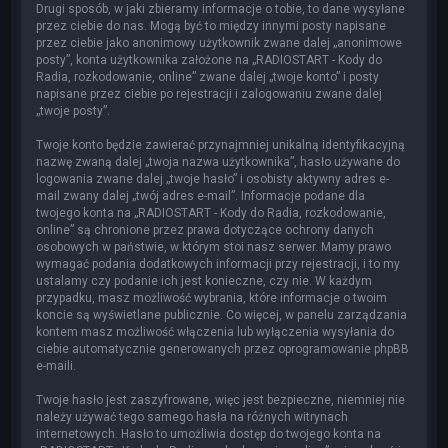
Drugi sposób, w jaki zbieramy informacje o tobie, to dane wysyłane
przez ciebie do nas. Mogą być to między innymi posty napisane
przez ciebie jako anonimowy użytkownik zwane dalej „anonimowe
posty”, konta użytkownika założone na „RADIOSTART - Kody do
Radia, rozkodowanie, online” zwane dalej „twoje konto” i posty
napisane przez ciebie po rejestracji i zalogowaniu zwane dalej
„twoje posty”.
Twoje konto będzie zawierać przynajmniej unikalną identyfikacyjną
nazwę zwaną dalej „twoja nazwa użytkownika”, hasło używane do
logowania zwane dalej „twoje hasło” i osobisty aktywny adres e-
mail zwany dalej „twój adres e-mail”. Informacje podane dla
twojego konta na „RADIOSTART - Kody do Radia, rozkodowanie,
online” są chronione przez prawa dotyczące ochrony danych
osobowych w państwie, w którym stoi nasz serwer. Mamy prawo
wymagać podania dodatkowych informacji przy rejestracji, i to my
ustalamy czy podanie ich jest konieczne, czy nie. W każdym
przypadku, masz możliwość wybrania, które informacje o twoim
koncie są wyświetlane publicznie. Co więcej, w panelu zarządzania
kontem masz możliwość włączenia lub wyłączenia wysyłania do
ciebie automatycznie generowanych przez oprogramowanie phpBB
e-maili.
Twoje hasło jest zaszyfrowane, więc jest bezpieczne, niemniej nie
należy używać tego samego hasła na różnych witrynach
internetowych. Hasło to umożliwia dostęp do twojego konta na