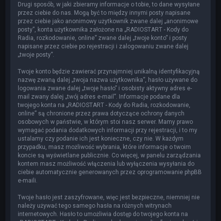
Drugi sposób, w jaki zbieramy informacje o tobie, to dane wysyłane
przez ciebie do nas. Mogą być to między innymi posty napisane
przez ciebie jako anonimowy użytkownik zwane dalej „anonimowe
posty”, konta użytkownika założone na „RADIOSTART - Kody do
Radia, rozkodowanie, online” zwane dalej „twoje konto” i posty
napisane przez ciebie po rejestracji i zalogowaniu zwane dalej
„twoje posty”.
Twoje konto będzie zawierać przynajmniej unikalną identyfikacyjną
nazwę zwaną dalej „twoja nazwa użytkownika”, hasło używane do
logowania zwane dalej „twoje hasło” i osobisty aktywny adres e-
mail zwany dalej „twój adres e-mail”. Informacje podane dla
twojego konta na „RADIOSTART - Kody do Radia, rozkodowanie,
online” są chronione przez prawa dotyczące ochrony danych
osobowych w państwie, w którym stoi nasz serwer. Mamy prawo
wymagać podania dodatkowych informacji przy rejestracji, i to my
ustalamy czy podanie ich jest konieczne, czy nie. W każdym
przypadku, masz możliwość wybrania, które informacje o twoim
koncie są wyświetlane publicznie. Co więcej, w panelu zarządzania
kontem masz możliwość włączenia lub wyłączenia wysyłania do
ciebie automatycznie generowanych przez oprogramowanie phpBB
e-maili.
Twoje hasło jest zaszyfrowane, więc jest bezpieczne, niemniej nie
należy używać tego samego hasła na różnych witrynach
internetowych. Hasło to umożliwia dostęp do twojego konta na