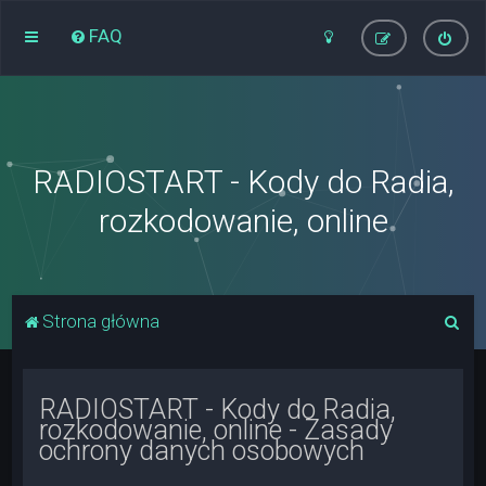
FAQ
RADIOSTART - Kody do Radia,
rozkodowanie, online
S
Strona główna
z
u
RADIOSTART - Kody do Radia,
k
rozkodowanie, online - Zasady
a
ochrony danych osobowych
j