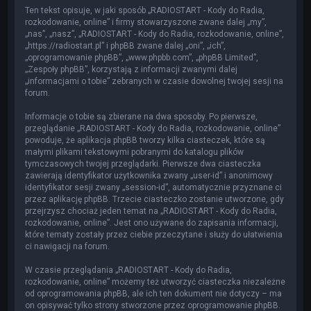
Ten tekst opisuje, w jaki sposób „RADIOSTART - Kody do Radia,
rozkodowanie, online” i firmy stowarzyszone zwane dalej „my”,
„nas”, „nasz”, „RADIOSTART - Kody do Radia, rozkodowanie, online”,
„https://radiostart.pl” i phpBB zwane dalej „oni”, „ich”,
„oprogramowanie phpBB”, „www.phpbb.com”, „phpBB Limited”,
„Zespoły phpBB”, korzystają z informacji zwanymi dalej
„informacjami o tobie” zebranych w czasie dowolnej twojej sesji na
forum.
Informacje o tobie są zbierane na dwa sposoby. Po pierwsze,
przeglądanie „RADIOSTART - Kody do Radia, rozkodowanie, online”
powoduje, że aplikacja phpBB tworzy kilka ciasteczek, które są
małymi plikami tekstowymi pobranymi do katalogu plików
tymczasowych twojej przeglądarki. Pierwsze dwa ciasteczka
zawierają identyfikator użytkownika zwany „user-id” i anonimowy
identyfikator sesji zwany „session-id”, automatycznie przyznane ci
przez aplikację phpBB. Trzecie ciasteczko zostanie utworzone, gdy
przejrzysz chociaż jeden temat na „RADIOSTART - Kody do Radia,
rozkodowanie, online”. Jest ono używane do zapisania informacji,
które tematy zostały przez ciebie przeczytane i służy do ułatwienia
ci nawigacji na forum.
W czasie przeglądania „RADIOSTART - Kody do Radia,
rozkodowanie, online” możemy też utworzyć ciasteczka niezależne
od oprogramowania phpBB, ale ich ten dokument nie dotyczy – ma
on opisywać tylko strony stworzone przez oprogramowanie phpBB.