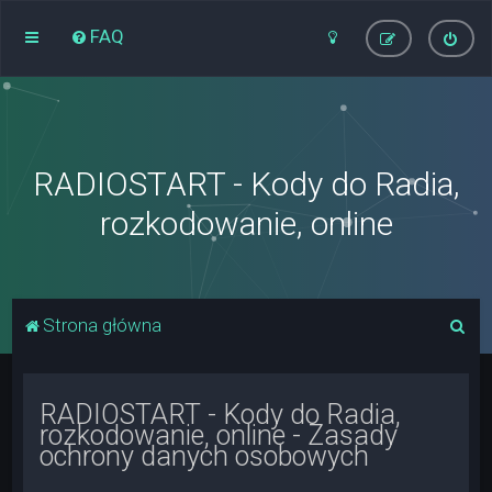
FAQ
RADIOSTART - Kody do Radia,
rozkodowanie, online
S
Strona główna
z
u
RADIOSTART - Kody do Radia,
k
rozkodowanie, online - Zasady
a
ochrony danych osobowych
j