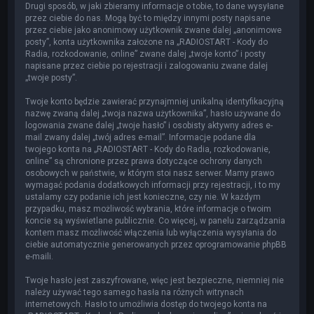
Drugi sposób, w jaki zbieramy informacje o tobie, to dane wysyłane
przez ciebie do nas. Mogą być to między innymi posty napisane
przez ciebie jako anonimowy użytkownik zwane dalej „anonimowe
posty”, konta użytkownika założone na „RADIOSTART - Kody do
Radia, rozkodowanie, online” zwane dalej „twoje konto” i posty
napisane przez ciebie po rejestracji i zalogowaniu zwane dalej
„twoje posty”.
Twoje konto będzie zawierać przynajmniej unikalną identyfikacyjną
nazwę zwaną dalej „twoja nazwa użytkownika”, hasło używane do
logowania zwane dalej „twoje hasło” i osobisty aktywny adres e-
mail zwany dalej „twój adres e-mail”. Informacje podane dla
twojego konta na „RADIOSTART - Kody do Radia, rozkodowanie,
online” są chronione przez prawa dotyczące ochrony danych
osobowych w państwie, w którym stoi nasz serwer. Mamy prawo
wymagać podania dodatkowych informacji przy rejestracji, i to my
ustalamy czy podanie ich jest konieczne, czy nie. W każdym
przypadku, masz możliwość wybrania, które informacje o twoim
koncie są wyświetlane publicznie. Co więcej, w panelu zarządzania
kontem masz możliwość włączenia lub wyłączenia wysyłania do
ciebie automatycznie generowanych przez oprogramowanie phpBB
e-maili.
Twoje hasło jest zaszyfrowane, więc jest bezpieczne, niemniej nie
należy używać tego samego hasła na różnych witrynach
internetowych. Hasło to umożliwia dostęp do twojego konta na