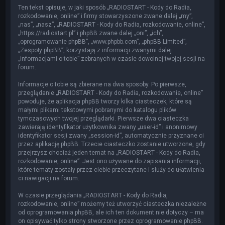
Ten tekst opisuje, w jaki sposób „RADIOSTART - Kody do Radia,
rozkodowanie, online” i firmy stowarzyszone zwane dalej „my”,
„nas”, „nasz”, „RADIOSTART - Kody do Radia, rozkodowanie, online”,
„https://radiostart.pl” i phpBB zwane dalej „oni”, „ich”,
„oprogramowanie phpBB”, „www.phpbb.com”, „phpBB Limited”,
„Zespoły phpBB”, korzystają z informacji zwanymi dalej
„informacjami o tobie” zebranych w czasie dowolnej twojej sesji na
forum.
Informacje o tobie są zbierane na dwa sposoby. Po pierwsze,
przeglądanie „RADIOSTART - Kody do Radia, rozkodowanie, online”
powoduje, że aplikacja phpBB tworzy kilka ciasteczek, które są
małymi plikami tekstowymi pobranymi do katalogu plików
tymczasowych twojej przeglądarki. Pierwsze dwa ciasteczka
zawierają identyfikator użytkownika zwany „user-id” i anonimowy
identyfikator sesji zwany „session-id”, automatycznie przyznane ci
przez aplikację phpBB. Trzecie ciasteczko zostanie utworzone, gdy
przejrzysz chociaż jeden temat na „RADIOSTART - Kody do Radia,
rozkodowanie, online”. Jest ono używane do zapisania informacji,
które tematy zostały przez ciebie przeczytane i służy do ułatwienia
ci nawigacji na forum.
W czasie przeglądania „RADIOSTART - Kody do Radia,
rozkodowanie, online” możemy też utworzyć ciasteczka niezależne
od oprogramowania phpBB, ale ich ten dokument nie dotyczy – ma
on opisywać tylko strony stworzone przez oprogramowanie phpBB.