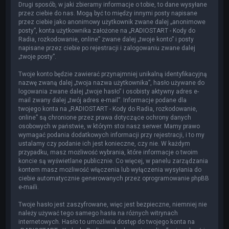
Drugi sposób, w jaki zbieramy informacje o tobie, to dane wysyłane
przez ciebie do nas. Mogą być to między innymi posty napisane
przez ciebie jako anonimowy użytkownik zwane dalej „anonimowe
posty”, konta użytkownika założone na „RADIOSTART - Kody do
Radia, rozkodowanie, online” zwane dalej „twoje konto” i posty
napisane przez ciebie po rejestracji i zalogowaniu zwane dalej
„twoje posty”.
Twoje konto będzie zawierać przynajmniej unikalną identyfikacyjną
nazwę zwaną dalej „twoja nazwa użytkownika”, hasło używane do
logowania zwane dalej „twoje hasło” i osobisty aktywny adres e-
mail zwany dalej „twój adres e-mail”. Informacje podane dla
twojego konta na „RADIOSTART - Kody do Radia, rozkodowanie,
online” są chronione przez prawa dotyczące ochrony danych
osobowych w państwie, w którym stoi nasz serwer. Mamy prawo
wymagać podania dodatkowych informacji przy rejestracji, i to my
ustalamy czy podanie ich jest konieczne, czy nie. W każdym
przypadku, masz możliwość wybrania, które informacje o twoim
koncie są wyświetlane publicznie. Co więcej, w panelu zarządzania
kontem masz możliwość włączenia lub wyłączenia wysyłania do
ciebie automatycznie generowanych przez oprogramowanie phpBB
e-maili.
Twoje hasło jest zaszyfrowane, więc jest bezpieczne, niemniej nie
należy używać tego samego hasła na różnych witrynach
internetowych. Hasło to umożliwia dostęp do twojego konta na