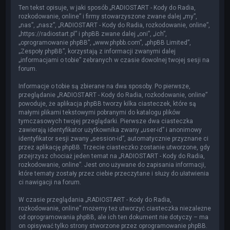
Ten tekst opisuje, w jaki sposób „RADIOSTART - Kody do Radia,
rozkodowanie, online” i firmy stowarzyszone zwane dalej „my”,
„nas”, „nasz”, „RADIOSTART - Kody do Radia, rozkodowanie, online”,
„https://radiostart.pl” i phpBB zwane dalej „oni”, „ich”,
„oprogramowanie phpBB”, „www.phpbb.com”, „phpBB Limited”,
„Zespoły phpBB”, korzystają z informacji zwanymi dalej
„informacjami o tobie” zebranych w czasie dowolnej twojej sesji na
forum.
Informacje o tobie są zbierane na dwa sposoby. Po pierwsze,
przeglądanie „RADIOSTART - Kody do Radia, rozkodowanie, online”
powoduje, że aplikacja phpBB tworzy kilka ciasteczek, które są
małymi plikami tekstowymi pobranymi do katalogu plików
tymczasowych twojej przeglądarki. Pierwsze dwa ciasteczka
zawierają identyfikator użytkownika zwany „user-id” i anonimowy
identyfikator sesji zwany „session-id”, automatycznie przyznane ci
przez aplikację phpBB. Trzecie ciasteczko zostanie utworzone, gdy
przejrzysz chociaż jeden temat na „RADIOSTART - Kody do Radia,
rozkodowanie, online”. Jest ono używane do zapisania informacji,
które tematy zostały przez ciebie przeczytane i służy do ułatwienia
ci nawigacji na forum.
W czasie przeglądania „RADIOSTART - Kody do Radia,
rozkodowanie, online” możemy też utworzyć ciasteczka niezależne
od oprogramowania phpBB, ale ich ten dokument nie dotyczy – ma
on opisywać tylko strony stworzone przez oprogramowanie phpBB.