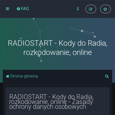
FAQ
RADIOSTART - Kody do Radia,
rozkodowanie, online
S
Strona główna
z
u
RADIOSTART - Kody do Radia,
k
rozkodowanie, online - Zasady
a
ochrony danych osobowych
j