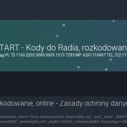
ART - Kody do Radia, rozkodowanie
ąg PL 73 1160 2202 0000 0005 1513 7293 NIP: 6261710407 TEL.722 1
kodowanie, online - Zasady ochrony dan
kodowanie, online” i firmy stowarzyszone zwane dalej „my”, „nas”, „nasz”, „RADI
mowanie phpBB”, „www.phpbb.com”, „phpBB Limited”, „Zespoły phpBB”, korzystają z i