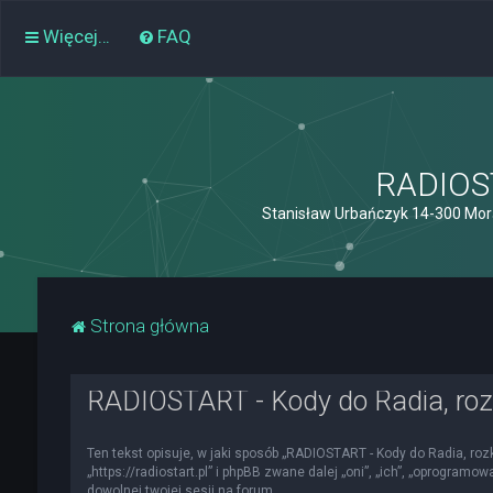
Więcej…
FAQ
RADIOST
Stanisław Urbańczyk 14-300 Mor
Strona główna
RADIOSTART - Kody do Radia, roz
Ten tekst opisuje, w jaki sposób „RADIOSTART - Kody do Radia, roz
„https://radiostart.pl” i phpBB zwane dalej „oni”, „ich”, „oprogra
dowolnej twojej sesji na forum.