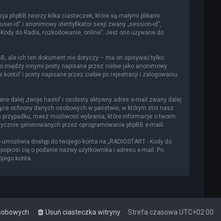
cja phpBB tworzy kilka ciasteczek, które są małymi plikami
er-id” i anonimowy identyfikator sesji zwany „session-id”,
 Kody do Radia, rozkodowanie, online”. Jest ono używane do
, ale ich ten dokument nie dotyczy – ma on opisywać tylko
to między innymi posty napisane przez ciebie jako anonimowy
onto” i posty napisane przez ciebie po rejestracji i zalogowaniu
e dalej „twoje hasło” i osobisty aktywny adres e-mail zwany dalej
czące ochrony danych osobowych w państwie, w którym stoi nasz
m przypadku, masz możliwość wybrania, które informacje o twoim
atycznie generowanych przez oprogramowanie phpBB e-maili.
o umożliwia dostęp do twojego konta na „RADIOSTART - Kody do
a poprosi cię o podanie nazwy użytkownika i adresu e-mail. Po
ojego konta.
osobowych
Usuń ciasteczka witryny
Strefa czasowa
UTC+02:00