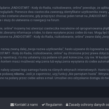
lądanie „RADIOSTART - Kody do Radia, rozkodowanie, online” powoduje, że aplika
glądarki. Pierwsze dwa ciasteczka zawierają identyfikator użytkownika zwany „us
eczko zostanie utworzone, gdy przejrzysz chociaż jeden temat na „RADIOSTART -
 i służy do ułatwienia ci nawigacji na forum.
e, online” możemy też utworzyć ciasteczka niezależne od oprogramowania phpBB
i zbieramy informacje o tobie, to dane wysyłane przez ciebie do nas. Mogą być 
żone na „RADIOSTART - Kody do Radia, rozkodowanie, online” zwane dalej „twoje k
ą nazwę zwaną dalej „twoja nazwa użytkownika”, hasło używane do logowania zwan
DIOSTART - Kody do Radia, rozkodowanie, online” są chronione przez prawa doty
rejestracji, i to my ustalamy czy podanie ich jest konieczne, czy nie. W każdy
nia kontem masz możliwość włączenia lub wyłączenia wysyłania do ciebie autom
ie należy używać tego samego hasła na różnych witrynach internetowych. Hasło t
ie podawaj
nikomu
. Jeśli je zapomnisz, użyj funkcji „Nie pamiętam hasła”. Witryn
e na podany przez ciebie adres e-mail. Umożliwi ono odzyskanie dostępu do tw
Kontakt z nami
Regulamin
Zasady ochrony danych 