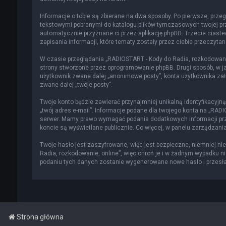
Informacje o tobie są zbierane na dwa sposoby. Po pierwsze, przeg
tekstowymi pobranymi do katalogu plików tymczasowych twojej prze
automatycznie przyznane ci przez aplikację phpBB. Trzecie ciast
zapisania informacji, które tematy zostały przez ciebie przeczytane
W czasie przeglądania „RADIOSTART - Kody do Radia, rozkodowani
strony stworzone przez oprogramowanie phpBB. Drugi sposób, w jak
użytkownik zwane dalej „anonimowe posty”, konta użytkownika zało
zwane dalej „twoje posty”.
Twoje konto będzie zawierać przynajmniej unikalną identyfikacyjn
„twój adres e-mail”. Informacje podane dla twojego konta na „RA
serwer. Mamy prawo wymagać podania dodatkowych informacji przy 
koncie są wyświetlane publicznie. Co więcej, w panelu zarządza
Twoje hasło jest zaszyfrowane, więc jest bezpieczne, niemniej n
Radia, rozkodowanie, online”, więc chroń je i w żadnym wypadku n
podaniu tych danych zostanie wygenerowane nowe hasło i przesłan
Strona główna