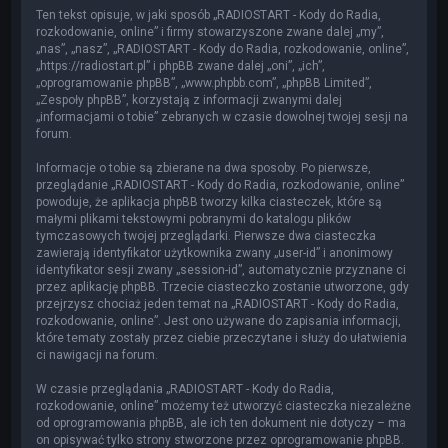
Ten tekst opisuje, w jaki sposób „RADIOSTART - Kody do Radia,
rozkodowanie, online” i firmy stowarzyszone zwane dalej „my”,
„nas”, „nasz”, „RADIOSTART - Kody do Radia, rozkodowanie, online”,
„https://radiostart.pl” i phpBB zwane dalej „oni”, „ich”,
„oprogramowanie phpBB”, „www.phpbb.com”, „phpBB Limited”,
„Zespoły phpBB”, korzystają z informacji zwanymi dalej
„informacjami o tobie” zebranych w czasie dowolnej twojej sesji na
forum.
Informacje o tobie są zbierane na dwa sposoby. Po pierwsze,
przeglądanie „RADIOSTART - Kody do Radia, rozkodowanie, online”
powoduje, że aplikacja phpBB tworzy kilka ciasteczek, które są
małymi plikami tekstowymi pobranymi do katalogu plików
tymczasowych twojej przeglądarki. Pierwsze dwa ciasteczka
zawierają identyfikator użytkownika zwany „user-id” i anonimowy
identyfikator sesji zwany „session-id”, automatycznie przyznane ci
przez aplikację phpBB. Trzecie ciasteczko zostanie utworzone, gdy
przejrzysz chociaż jeden temat na „RADIOSTART - Kody do Radia,
rozkodowanie, online”. Jest ono używane do zapisania informacji,
które tematy zostały przez ciebie przeczytane i służy do ułatwienia
ci nawigacji na forum.
W czasie przeglądania „RADIOSTART - Kody do Radia,
rozkodowanie, online” możemy też utworzyć ciasteczka niezależne
od oprogramowania phpBB, ale ich ten dokument nie dotyczy – ma
on opisywać tylko strony stworzone przez oprogramowanie phpBB.