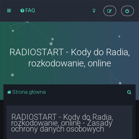
FAQ
RADIOSTART - Kody do Radia,
rozkodowanie, online
S
Strona główna
z
u
RADIOSTART - Kody do Radia,
k
rozkodowanie, online - Zasady
a
ochrony danych osobowych
j