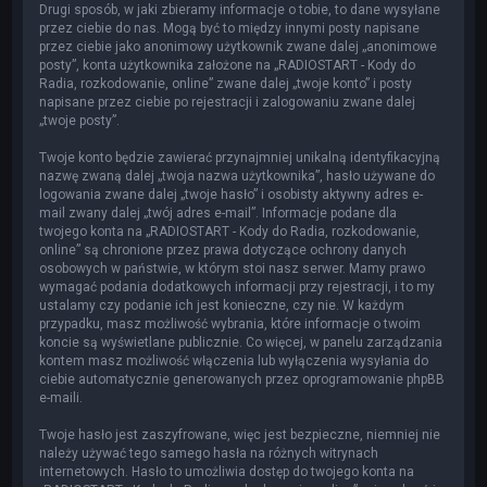
Drugi sposób, w jaki zbieramy informacje o tobie, to dane wysyłane
przez ciebie do nas. Mogą być to między innymi posty napisane
przez ciebie jako anonimowy użytkownik zwane dalej „anonimowe
posty”, konta użytkownika założone na „RADIOSTART - Kody do
Radia, rozkodowanie, online” zwane dalej „twoje konto” i posty
napisane przez ciebie po rejestracji i zalogowaniu zwane dalej
„twoje posty”.
Twoje konto będzie zawierać przynajmniej unikalną identyfikacyjną
nazwę zwaną dalej „twoja nazwa użytkownika”, hasło używane do
logowania zwane dalej „twoje hasło” i osobisty aktywny adres e-
mail zwany dalej „twój adres e-mail”. Informacje podane dla
twojego konta na „RADIOSTART - Kody do Radia, rozkodowanie,
online” są chronione przez prawa dotyczące ochrony danych
osobowych w państwie, w którym stoi nasz serwer. Mamy prawo
wymagać podania dodatkowych informacji przy rejestracji, i to my
ustalamy czy podanie ich jest konieczne, czy nie. W każdym
przypadku, masz możliwość wybrania, które informacje o twoim
koncie są wyświetlane publicznie. Co więcej, w panelu zarządzania
kontem masz możliwość włączenia lub wyłączenia wysyłania do
ciebie automatycznie generowanych przez oprogramowanie phpBB
e-maili.
Twoje hasło jest zaszyfrowane, więc jest bezpieczne, niemniej nie
należy używać tego samego hasła na różnych witrynach
internetowych. Hasło to umożliwia dostęp do twojego konta na