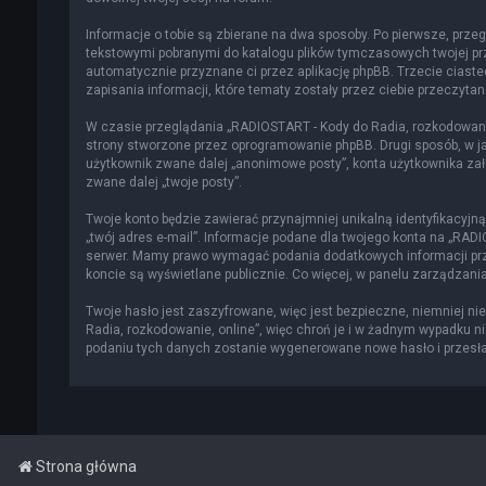
Informacje o tobie są zbierane na dwa sposoby. Po pierwsze, przeg
tekstowymi pobranymi do katalogu plików tymczasowych twojej prze
automatycznie przyznane ci przez aplikację phpBB. Trzecie ciast
zapisania informacji, które tematy zostały przez ciebie przeczytane
W czasie przeglądania „RADIOSTART - Kody do Radia, rozkodowani
strony stworzone przez oprogramowanie phpBB. Drugi sposób, w jak
użytkownik zwane dalej „anonimowe posty”, konta użytkownika zało
zwane dalej „twoje posty”.
Twoje konto będzie zawierać przynajmniej unikalną identyfikacyjn
„twój adres e-mail”. Informacje podane dla twojego konta na „RA
serwer. Mamy prawo wymagać podania dodatkowych informacji przy 
koncie są wyświetlane publicznie. Co więcej, w panelu zarządza
Twoje hasło jest zaszyfrowane, więc jest bezpieczne, niemniej n
Radia, rozkodowanie, online”, więc chroń je i w żadnym wypadku n
podaniu tych danych zostanie wygenerowane nowe hasło i przesłan
Strona główna