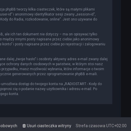
cja phpBB tworzy kilka ciasteczek, które są małymi plikami
er-id” i anonimowy identyfikator sesji zwany „session-id”,
 Kody do Radia, rozkodowanie, online”. Jest ono używane do
, ale ich ten dokument nie dotyczy – ma on opisywać tylko
to między innymi posty napisane przez ciebie jako anonimowy
onto” i posty napisane przez ciebie po rejestracji i zalogowaniu
e dalej „twoje hasło” i osobisty aktywny adres e-mail zwany dalej
czące ochrony danych osobowych w państwie, w którym stoi nasz
m przypadku, masz możliwość wybrania, które informacje o twoim
atycznie generowanych przez oprogramowanie phpBB e-maili.
o umożliwia dostęp do twojego konta na „RADIOSTART - Kody do
a poprosi cię o podanie nazwy użytkownika i adresu e-mail. Po
ojego konta.
osobowych
Usuń ciasteczka witryny
Strefa czasowa
UTC+02:00