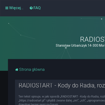
Więcej…
FAQ
RADIOST
Stanisław Urbańczyk 14-300 Mor
Strona główna
RADIOSTART - Kody do Radia, roz
Ten tekst opisuje, w jaki sposób „RADIOSTART - Kody do Radia, roz
„https://radiostart.pl” i phpBB zwane dalej „oni”, „ich”, „oprogra
dowolnej twojej sesji na forum.