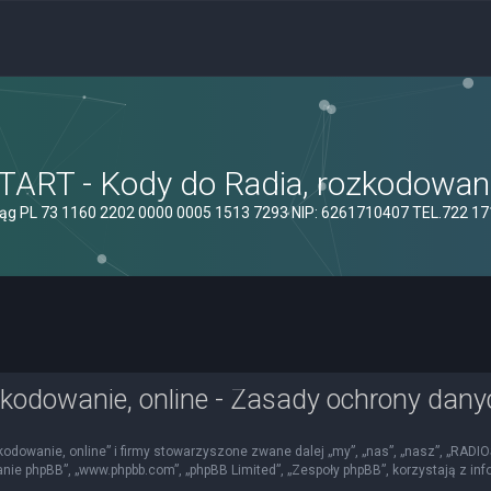
ART - Kody do Radia, rozkodowanie
ąg PL 73 1160 2202 0000 0005 1513 7293 NIP: 6261710407 TEL.722 1
kodowanie, online - Zasady ochrony dan
kodowanie, online” i firmy stowarzyszone zwane dalej „my”, „nas”, „nasz”, „RADI
mowanie phpBB”, „www.phpbb.com”, „phpBB Limited”, „Zespoły phpBB”, korzystają z i