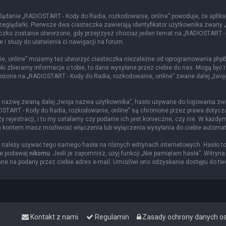
lądanie „RADIOSTART - Kody do Radia, rozkodowanie, online” powoduje, że aplika
glądarki. Pierwsze dwa ciasteczka zawierają identyfikator użytkownika zwany „us
eczko zostanie utworzone, gdy przejrzysz chociaż jeden temat na „RADIOSTART -
 i służy do ułatwienia ci nawigacji na forum.
e, online” możemy też utworzyć ciasteczka niezależne od oprogramowania phpBB
i zbieramy informacje o tobie, to dane wysyłane przez ciebie do nas. Mogą być 
żone na „RADIOSTART - Kody do Radia, rozkodowanie, online” zwane dalej „twoje k
ą nazwę zwaną dalej „twoja nazwa użytkownika”, hasło używane do logowania zwan
DIOSTART - Kody do Radia, rozkodowanie, online” są chronione przez prawa doty
rejestracji, i to my ustalamy czy podanie ich jest konieczne, czy nie. W każdy
nia kontem masz możliwość włączenia lub wyłączenia wysyłania do ciebie autom
ie należy używać tego samego hasła na różnych witrynach internetowych. Hasło t
ie podawaj
nikomu
. Jeśli je zapomnisz, użyj funkcji „Nie pamiętam hasła”. Witryn
e na podany przez ciebie adres e-mail. Umożliwi ono odzyskanie dostępu do tw
Kontakt z nami
Regulamin
Zasady ochrony danych 