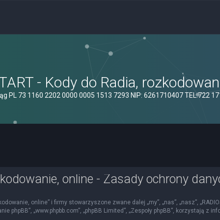
ART - Kody do Radia, rozkodowanie
ąg PL 73 1160 2202 0000 0005 1513 7293 NIP: 6261710407 TEL.722 1
kodowanie, online - Zasady ochrony dan
kodowanie, online” i firmy stowarzyszone zwane dalej „my”, „nas”, „nasz”, „RADI
mowanie phpBB”, „www.phpbb.com”, „phpBB Limited”, „Zespoły phpBB”, korzystają z i