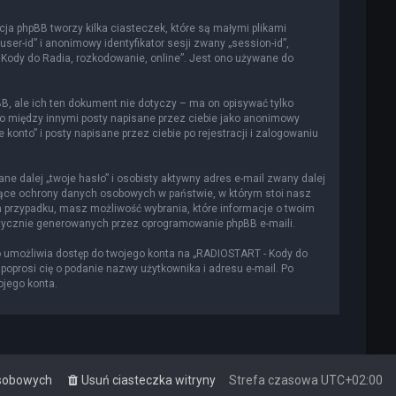
cja phpBB tworzy kilka ciasteczek, które są małymi plikami
er-id” i anonimowy identyfikator sesji zwany „session-id”,
 Kody do Radia, rozkodowanie, online”. Jest ono używane do
, ale ich ten dokument nie dotyczy – ma on opisywać tylko
to między innymi posty napisane przez ciebie jako anonimowy
onto” i posty napisane przez ciebie po rejestracji i zalogowaniu
e dalej „twoje hasło” i osobisty aktywny adres e-mail zwany dalej
czące ochrony danych osobowych w państwie, w którym stoi nasz
m przypadku, masz możliwość wybrania, które informacje o twoim
atycznie generowanych przez oprogramowanie phpBB e-maili.
o umożliwia dostęp do twojego konta na „RADIOSTART - Kody do
a poprosi cię o podanie nazwy użytkownika i adresu e-mail. Po
ojego konta.
osobowych
Usuń ciasteczka witryny
Strefa czasowa
UTC+02:00