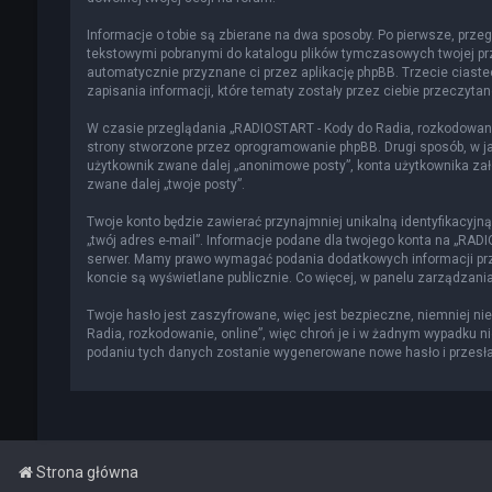
Informacje o tobie są zbierane na dwa sposoby. Po pierwsze, przeg
tekstowymi pobranymi do katalogu plików tymczasowych twojej prze
automatycznie przyznane ci przez aplikację phpBB. Trzecie ciast
zapisania informacji, które tematy zostały przez ciebie przeczytane
W czasie przeglądania „RADIOSTART - Kody do Radia, rozkodowani
strony stworzone przez oprogramowanie phpBB. Drugi sposób, w jak
użytkownik zwane dalej „anonimowe posty”, konta użytkownika zało
zwane dalej „twoje posty”.
Twoje konto będzie zawierać przynajmniej unikalną identyfikacyjn
„twój adres e-mail”. Informacje podane dla twojego konta na „RA
serwer. Mamy prawo wymagać podania dodatkowych informacji przy 
koncie są wyświetlane publicznie. Co więcej, w panelu zarządza
Twoje hasło jest zaszyfrowane, więc jest bezpieczne, niemniej n
Radia, rozkodowanie, online”, więc chroń je i w żadnym wypadku n
podaniu tych danych zostanie wygenerowane nowe hasło i przesłan
Strona główna