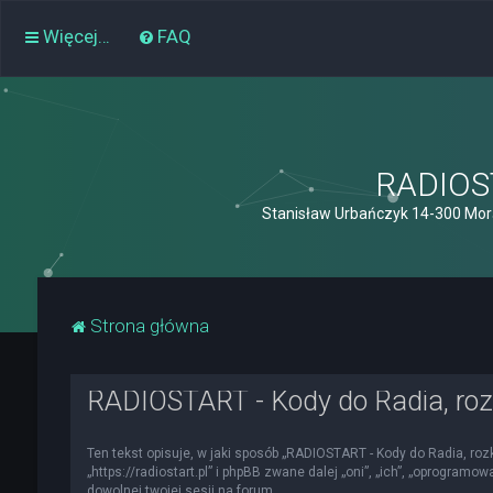
Więcej…
FAQ
RADIOST
Stanisław Urbańczyk 14-300 Mor
Strona główna
RADIOSTART - Kody do Radia, roz
Ten tekst opisuje, w jaki sposób „RADIOSTART - Kody do Radia, roz
„https://radiostart.pl” i phpBB zwane dalej „oni”, „ich”, „oprogra
dowolnej twojej sesji na forum.