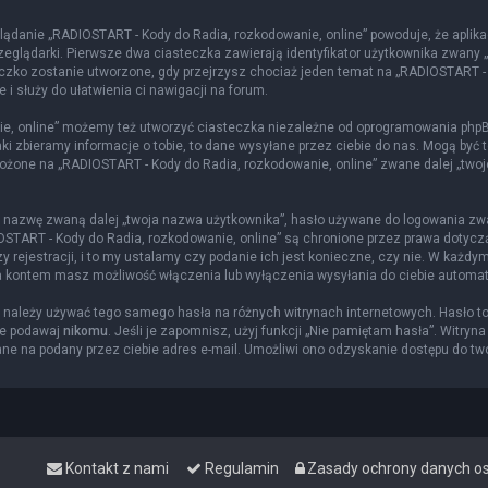
lądanie „RADIOSTART - Kody do Radia, rozkodowanie, online” powoduje, że aplika
glądarki. Pierwsze dwa ciasteczka zawierają identyfikator użytkownika zwany „us
eczko zostanie utworzone, gdy przejrzysz chociaż jeden temat na „RADIOSTART -
 i służy do ułatwienia ci nawigacji na forum.
e, online” możemy też utworzyć ciasteczka niezależne od oprogramowania phpBB
i zbieramy informacje o tobie, to dane wysyłane przez ciebie do nas. Mogą być 
żone na „RADIOSTART - Kody do Radia, rozkodowanie, online” zwane dalej „twoje k
ą nazwę zwaną dalej „twoja nazwa użytkownika”, hasło używane do logowania zwan
DIOSTART - Kody do Radia, rozkodowanie, online” są chronione przez prawa doty
rejestracji, i to my ustalamy czy podanie ich jest konieczne, czy nie. W każdy
nia kontem masz możliwość włączenia lub wyłączenia wysyłania do ciebie autom
ie należy używać tego samego hasła na różnych witrynach internetowych. Hasło t
ie podawaj
nikomu
. Jeśli je zapomnisz, użyj funkcji „Nie pamiętam hasła”. Witryn
e na podany przez ciebie adres e-mail. Umożliwi ono odzyskanie dostępu do tw
Kontakt z nami
Regulamin
Zasady ochrony danych 